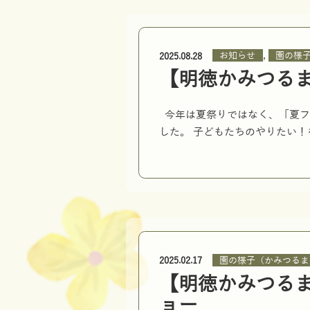
,
お知らせ
園の様
2025.08.28
【明徳かみつる
今年は夏祭りではなく、「夏フ
した。 子どもたちのやりたい！
園の様子（かみつるま
2025.02.17
【明徳かみつる
ョー