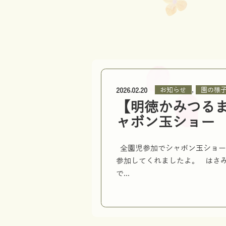
,
お知らせ
園の様
2026.02.20
【明徳かみつる
ャボン玉ショー
全園児参加でシャボン玉ショー
参加してくれましたよ。 はさ
で...