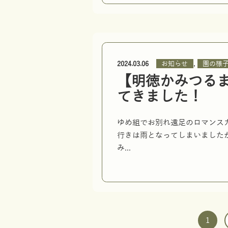
,
お知らせ
園の様
2024.03.06
【明徳かみつる
てきました！
ゆめ組でお別れ遠足のロマンス
行きは雨となってしまいました
み...
1