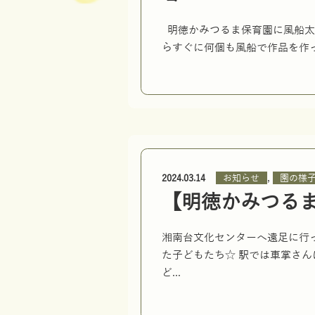
明徳かみつるま保育園に風船太
らすぐに何個も風船で作品を作っ
,
お知らせ
園の様
2024.03.14
【明徳かみつる
湘南台文化センターへ遠足に行
た子どもたち☆ 駅では車掌さ
ど...