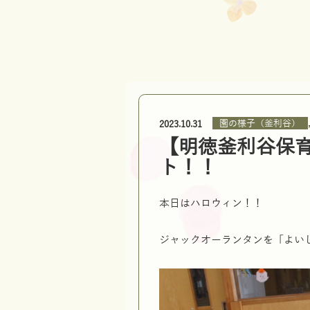
園の様子（釜利谷）
2023.10.31
【明徳釜利谷保
ト！！
本日はハロウィン！！
ジャックオーランタンを「よい