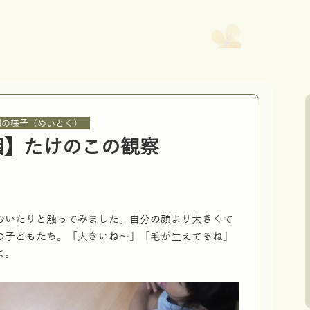
園の様子（めいとく）
園】たけのこの観察
。
むいたりと触ってみました。自分の顔より大きくて
の子どもたち。「大きいね～」「毛が生えてるね」
よ。