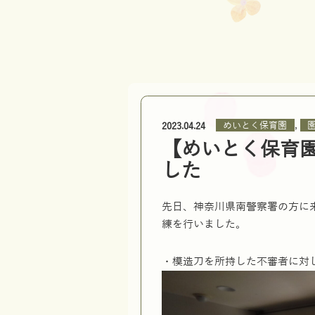
,
めいとく保育園
2023.04.24
【めいとく保育
した
先日、神奈川県南警察署の方に
練を行いました。
・模造刀を所持した不審者に対