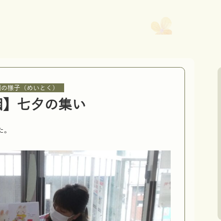
園の様子（めいとく）
園】七夕の集い
た。