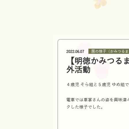
園の様子（かみつるま
2022.06.07
【明徳かみつる
外活動
４歳児 そら組と５歳児 ゆめ組
電車では車掌さんの姿を興味津
クした様子でした。