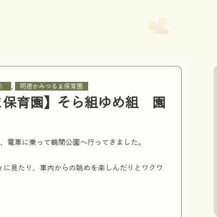
,
）
明徳かみつるま保育園
ま保育園】そら組ゆめ組 園
で、電車に乗って鶴間公園へ行ってきました。
々に見たり、車内からの眺めを楽しんだりとワクワ