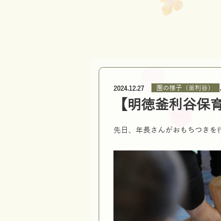
園の様子（釜利谷）
2024.12.27
【明徳釜利谷保
先日、年長さんがおもちつきを