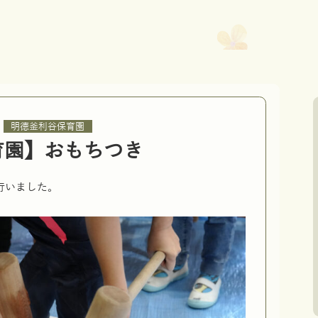
,
明徳釜利谷保育園
育園】おもちつき
行いました。