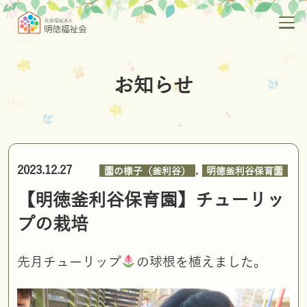
お知らせ
,
2023.12.27
園の様子（釜利谷）
明徳釜利谷保育園
【明徳釜利谷保育園】チューリッ
プの栽培
先月チューリップ
の球根を植えました。