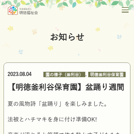
お知らせ
,
2023.08.04
園の様子（釜利谷）
明徳釜利谷保育園
【明徳釜利谷保育園】盆踊り週間
夏の風物詩「盆踊り」を楽しみました。
法被とハチマキを身に付け準備OK!