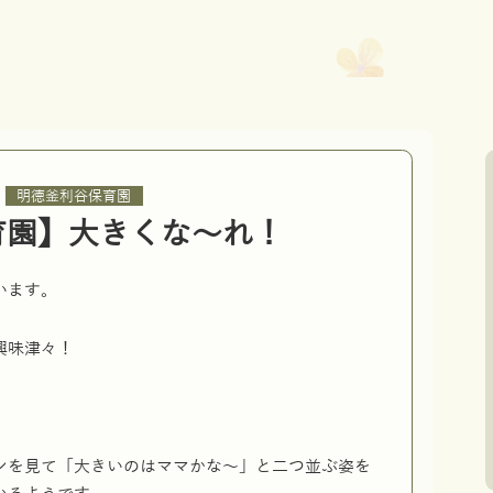
,
明徳釜利谷保育園
育園】大きくな～れ！
います。
興味津々！
ンを見て「大きいのはママかな～」と二つ並ぶ姿を