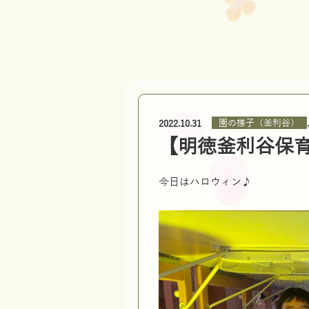
園の様子（釜利谷）
2022.10.31
【明徳釜利谷保
今日はハロウィン♪