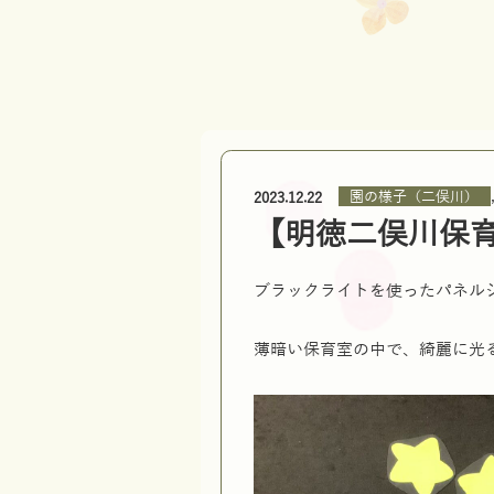
園の様子（二俣川）
2023.12.22
【明徳二俣川保
ブラックライトを使ったパネル
薄暗い保育室の中で、綺麗に光